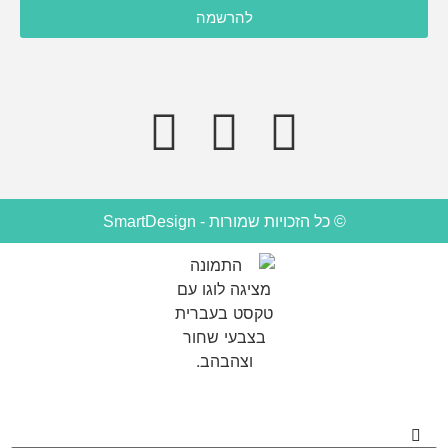
אני מסכימ/ה לקבל תוכן, דברי פרסומות או עדכונים מהחברה או
להרשמה
מצדדים שלישיים לדוא"ל, מסרונים או טלפון.
© כל הזכויות שמורות - SmartDesign