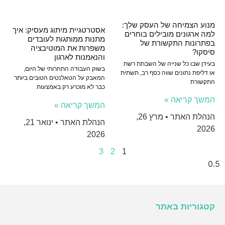
מנוע הצמיחה של העסק שלך:
אסטרטגיית מיתוג מעסיק: איך
למה ארגונים מובילים בוחרים
מתנות ממותגות לעובדים
בפתרונות התקשורת של
משפרות את המוטיבציה
סיסקו?
והנאמנות לארגון
בעידן שבו כל שנייה של השבתת רשת
בשוק העבודה התחרותי של היום,
או דליפת נתונים שווה כסף רב, תשתית
המאבק על הטאלנטים הטובים ביותר
התקשורת
כבר לא מוכרע רק באמצעות
המשך קריאה »
המשך קריאה »
הנהלת האתר
מרץ 26,
הנהלת האתר
ינואר 21,
2026
2026
3
2
1
קטגוריות באתר