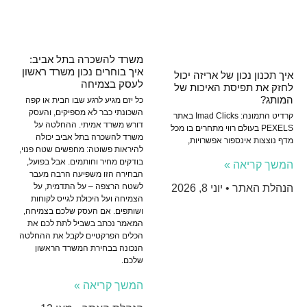
משרד להשכרה בתל אביב:
איך בוחרים נכון משרד ראשון
איך תכנון נכון של אריזה יכול
לעסק בצמיחה
לחזק את תפיסת האיכות של
המותג?
כל יזם מגיע לרגע שבו הבית או קפה
השכונתי כבר לא מספיקים, והעסק
קרדיט התמונה: Imad Clicks באתר
דורש משרד אמיתי. ההחלטה על
PEXELS בעולם רווי מתחרים בו מכל
משרד להשכרה בתל אביב יכולה
מדף נוצצות אינספור אפשרויות,
להיראות פשוטה: מחפשים שטח פנוי,
בודקים מחיר וחותמים. אבל בפועל,
המשך קריאה »
הבחירה הזו משפיעה הרבה מעבר
לשטח הרצפה – על התדמית, על
הנהלת האתר
יוני 8, 2026
הצמיחה ועל היכולת לגייס לקוחות
ושותפים. אם העסק שלכם בצמיחה,
המאמר נכתב בשביל לתת לכם את
הכלים הפרקטיים לקבל את ההחלטה
הנכונה בבחירת המשרד הראשון
שלכם.
המשך קריאה »