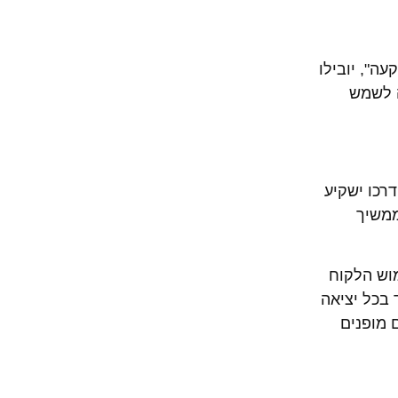
ה", יובילו
ה לשמש
רכו ישקיע
ממשיך
וש הלקוח
 בכל יציאה
 מופנים