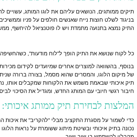
תיקים ממותגים, הנושאים עליהם את לוגו המותג, עשויים לה
בניגוד לשלט חוצות נייח שאנשים חולפים על פניו וממשיכי
התיק נמצא בתנועה מתמדת ויש לו פוטנציאל להיחשף, ממש 
כל לקוח שנושא את התיק הופך ל"לוח מודעות", כשהחשיפה
בנוסף, בהשוואה למוצרים אחרים שמיועדים לקידום מכירות,
של מיקום הלוגו, והמסרים שהוא מסמל, בצורה ברורה שניתנ
תיק איכותי שבאמת משמש את הלקוחות שמקבלים אותו, נתפס
חיבור רגשי חיובי עם המותג החדש, ומגדיל את הסיכוי לבי
המלצות לבחירת תיק ממותג איכותי: מ
כדי לשמור על מסגרת התקציב מבלי "להקריב" את איכות המ
נכונה בתיק איכותי ובשיטת מיתוג ששומרת על נראות הלוגו 
מקבליו להשתמש בו שוב ושוב.