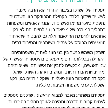
תפקידו של השדכן בציבור החרדי הוא הרבה מעבר
לעשיית שידוך בלבד. בקהילה המהודקת הזו, השדכנית
נתפסת כיועץ מהימן ואיש סוד, המנחה אנשים ומשפחות
בתהליך המורכב של מציאת בן זוג לחיים. הם לא רק
אחראים להערכת ההתאמה אלא גם להבטיח שהאיחוד
הזוגי יהיה מבוסס על ערכים משותפים ומסירות דתית.
השדכן משמש כגשר בין בני הזוג לעתיד, משפחותיהם
והקהילה בכללותה. הם מתעמקים בהיסטוריה האישית של
שני האנשים, ומבקשים להבין את אישיותם, שאיפותיהם
ומחויבויותיהם הדתיות. חמוש בידע זה, השודכן שוקל
בקפידה התאמות פוטנציאליות, שוקל גורמים כגון רקע
השכלתי, ערכי משפחה ויציבות כלכלית.
תפקידם משתרע מעבר למבוא הראשוני. שדכנים מספקים
לעתים קרובות הדרכה ותמיכה לאורך תהליך ההיכרויות,