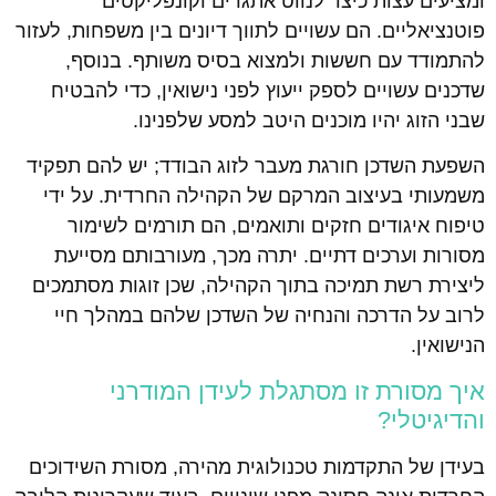
ומציעים עצות כיצד לנווט אתגרים וקונפליקטים
פוטנציאליים. הם עשויים לתווך דיונים בין משפחות, לעזור
להתמודד עם חששות ולמצוא בסיס משותף. בנוסף,
שדכנים עשויים לספק ייעוץ לפני נישואין, כדי להבטיח
שבני הזוג יהיו מוכנים היטב למסע שלפנינו.
השפעת השדכן חורגת מעבר לזוג הבודד; יש להם תפקיד
משמעותי בעיצוב המרקם של הקהילה החרדית. על ידי
טיפוח איגודים חזקים ותואמים, הם תורמים לשימור
מסורות וערכים דתיים. יתרה מכך, מעורבותם מסייעת
ליצירת רשת תמיכה בתוך הקהילה, שכן זוגות מסתמכים
לרוב על הדרכה והנחיה של השדכן שלהם במהלך חיי
הנישואין.
איך מסורת זו מסתגלת לעידן המודרני
והדיגיטלי?
בעידן של התקדמות טכנולוגית מהירה, מסורת השידוכים