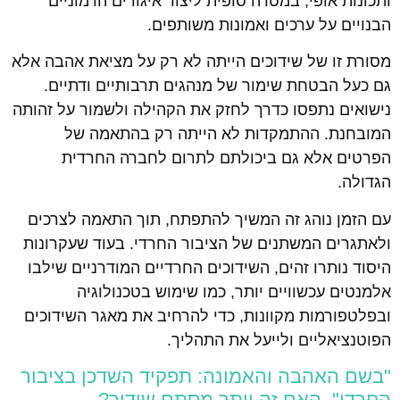
ותכונות אופי, במטרה סופית ליצור איגודים הרמוניים
הבנויים על ערכים ואמונות משותפים.
מסורת זו של שידוכים הייתה לא רק על מציאת אהבה אלא
גם כעל הבטחת שימור של מנהגים תרבותיים ודתיים.
נישואים נתפסו כדרך לחזק את הקהילה ולשמור על זהותה
המובחנת. ההתמקדות לא הייתה רק בהתאמה של
הפרטים אלא גם ביכולתם לתרום לחברה החרדית
הגדולה.
עם הזמן נוהג זה המשיך להתפתח, תוך התאמה לצרכים
ולאתגרים המשתנים של הציבור החרדי. בעוד שעקרונות
היסוד נותרו זהים, השידוכים החרדיים המודרניים שילבו
אלמנטים עכשוויים יותר, כמו שימוש בטכנולוגיה
ובפלטפורמות מקוונות, כדי להרחיב את מאגר השידוכים
הפוטנציאליים ולייעל את התהליך.
"בשם האהבה והאמונה: תפקיד השדכן בציבור
החרדי", האם זה יותר מסתם שידוך?