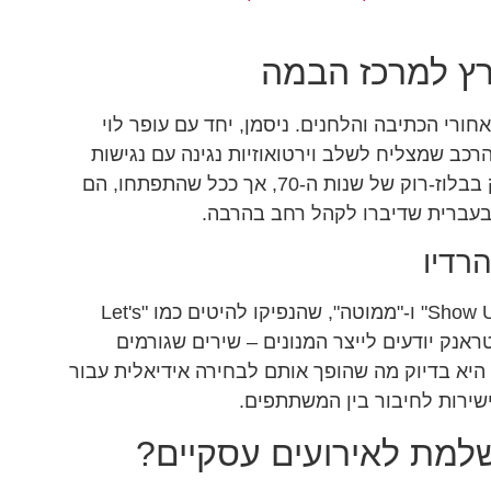
רץ למרכז הבמה
ורי הכתיבה והלחנים. ניסמן, יחד עם עופר לוי
 הרכב שמצליח לשלב וירטואוזיות נגינה עם נגישות
פופית חכמה. בתחילת הדרך, הסאונד שלהם היה נטוע עמוק בבלוז-רוק של שנות ה-70, אך ככל שהתפתחו, הם
 בעברית שדיברו לקהל רחב בהרבה.
רדיו
הפריצה הגדולה הגיעה עם אלבומים כמו "Show Us What You Got" ו-"ממוטה", שהנפיקו להיטים כמו "Let's
חו כי פול טראנק יודעים לייצר המנונים – שירים שגורמים
היא בדיוק מה שהופך אותם לבחירה אידיאלית עבור
שירות לחיבור בין המשתתפים.
למת לאירועים עסקיים?