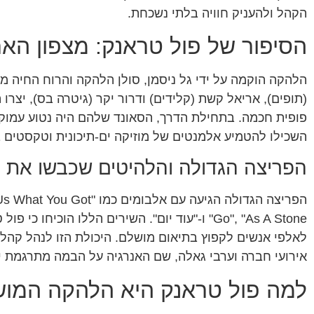
הקהל ולהעניק חוויה בלתי נשכחת.
הסיפור של פול טראנק: מצפון הא
הלהקה הוקמה על ידי גל ניסמן, סולן הלהקה והרוח החיה מאח
(תופים), אריאל קשת (קלידים) ודרור יקר (גיטרה בס), יצרו
השכילו להטמיע אלמנטים של מוזיקה ים-תיכונית וטקסטים
הפריצה הגדולה והלהיטים שכבשו את ה
Go", "As A Stone" ו-"עוד יום". השירים הללו הוכי
לאלפי אנשים לקפוץ בתיאום מושלם. היכולת הזו לנהל קהל 
אירועי חברה וערבי גאלה, שם האנרגיה על הבמה מתרגמת י
למה פול טראנק היא הלהקה המוש