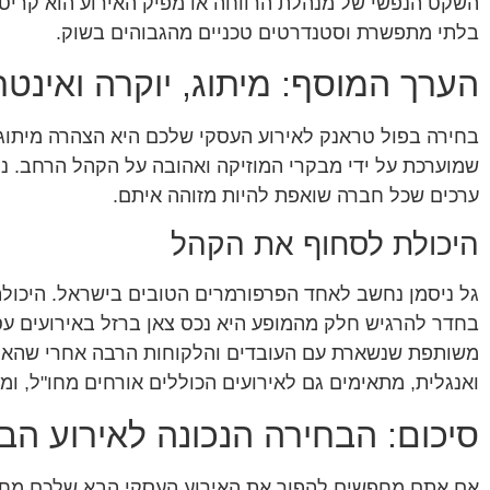
השקט הנפשי של מנהלת הרווחה או מפיק האירוע הוא קריט
בלתי מתפשרת וסטנדרטים טכניים מהגבוהים בשוק.
הערך המוסף: מיתוג, יוקרה ואינט
בחירה בפול טראנק לאירוע העסקי שלכם היא הצהרה מיתוג
שמוערכת על ידי מבקרי המוזיקה ואהובה על הקהל הרחב. נו
ערכים שכל חברה שואפת להיות מזוהה איתם.
היכולת לסחוף את הקהל
גל ניסמן נחשב לאחד הפרפורמרים הטובים בישראל. היכול
בחדר להרגיש חלק מהמופע היא נכס צאן ברזל באירועים עסקי
משותפת שנשארת עם העובדים והלקוחות הרבה אחרי שהאור
ואנגלית, מתאימים גם לאירועים הכוללים אורחים מחו"ל, ומענ
סיכום: הבחירה הנכונה לאירוע ה
אם אתם מחפשים להפוך את האירוע העסקי הבא שלכם מחוב