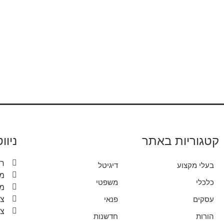
קטגוריות באתר
ניוו
ר
בעלי מקצוע
דיגיטל
מי
כלכלי
משפטי
מד
צר
עסקים
פנאי
צר
הורות
חדשנות