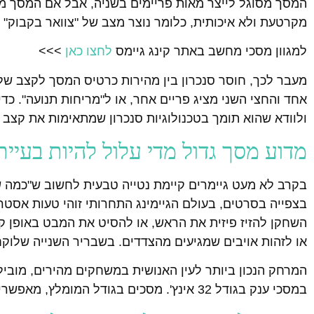
מקרטעת ולא איכותית, כלומר נוצר מצב של "צוואר בקבוק
למגוון מסכי מחשב באתר קינג גיימס
לחצו כאן
>>>
מעבר לכך, חוסר סנכרון בין מהירות כרטיס המסך לקצב של
ולוודא שהוא תומך בטכנולוגיות סנכרון שמתאימות את קצב 
מדוע מסך גדול מדי עלול להיות בעיית
בקרב לא מעט גיימרים קיימת נטייה טבעית לחשוב ש"כמה שה
בצפייה בסרטים, בעולם הגיימינג התחרותי זוהי טעות אסטר
השחקן להזיז פיזית את הראש, או להסיט את המבט באופן ק
או לזהות אויבים שמגיעים מהצדדים. בשבריר השנייה שלוקח
במסכי ענק בגודל 32 אינץ'. מסכים בגודל המומלץ, מאפשרים לקלוט את כל מה שמתרחש במשחק בבת אחת, מבלי לאבד ריכוז.