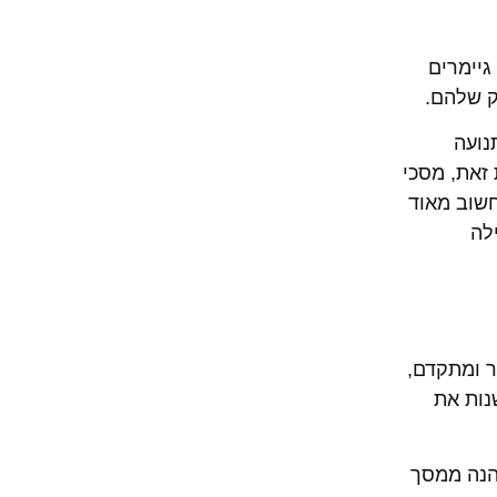
גיימרים
חק שלהם.
תנועה
זאת, מסכי
 בהרבה. חשוב מאוד
לה
ר ומתקדם,
 לשנות את
טוח שהוא נהנה ממסך