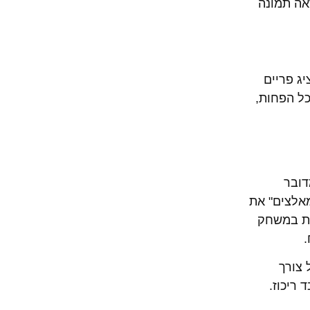
שחקן בפועל יראה תמונה
ג פריים
עה". כדי להימנע מכך, יש לבחור מסך בעל קצב רענון של 144 הרץ לכל הפחות,
דובר
מאלצים" את
ית במשחק
.
וי ואין כל צורך