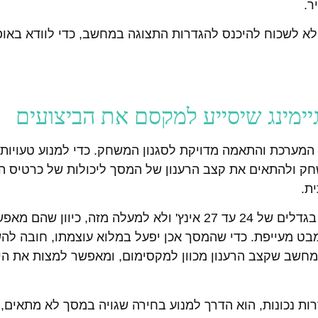
ר.
 לשכוח להיכנס להגדרות התצוגה במחשב, כדי לוודא באופן
גיימינג שיסייע למקסם את הביצועים
יבי המערכת והתאמה מדויקת לסגנון המשחק. כדי למנוע טעויו
שחק ולהתאים את קצב הרענון של המסך ליכולות של כרטיס 
ית.
עבור משחקים תחרותיים ומהירים, מומלץ להיצמד למסכים בגדלים של 24 עד 27 אינץ' ולא למעלה מז
ט מעייפת. כדי שהמסך אכן יפעל במלוא עוצמתו, חובה ל
המחשב שקצב הרענון מכוון למקסימום, ומאפשר למצות את הי
רות נכונות, הוא הדרך למנוע בחירה שגויה במסך לא מתאים,