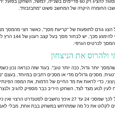
המסך מסוגל לייצר מאות פריימים בשניה, אבל אם המסך מסוגל להציג רק 60 פריימים בשנייה, למשל, ה
" שבו החומרה היקרה של המחשב פשוט "מתבזבזת".
 הצג גורם לתופעות של "קריעת מסך", כאשר חצי מהמסך מצי
אחד והחצי השני מציג פריים אחר, או ל"מריחות תנו
המסך לכרטיס הגרפי.
י ולהרוס את הניצחון
מסך יותר גדול, ככה יותר טוב". בעוד שזה כנראה נכון כשמ
טגית. מסכים גדולים מדי או מסכים רחבים במיוחד, בעצם "
יצוני, כדי לראות את מד החיים של הדמות, את המפה הפינת
 לעין לנוע מצד לצד, השחקן היריב כבר מספיק להגיב ולנצח
המרחק הנכון ביותר לעין האנושית במשחקים מהירים, מוביל לכך שמסכי 24 עד 27 אינץ' נחשבים לסטנדרט הרצ