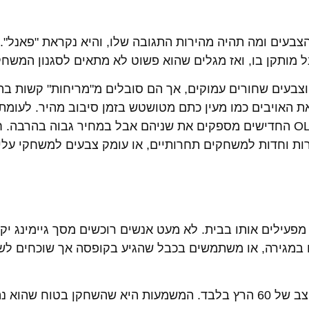
הצבעים ומה תהיה מהירות התגובה שלו, והיא נקראת "פאנל". 
נל מותקן בו, ואז מגלים שהוא פשוט לא מתאים לסגנון המש
ם ניגודיות מעולה וצבעים שחורים עמוקים, אך הם סובלים מ"מריחות" קשות ב
 האויבים כמו מעין כתם מטושטש בזמן סיבוב מהיר. לעומת 
IPS מציעים צבעים מרהיבים וזמני תגובה טובים, ומסכי OLED החדישים מספקים את שניהם אבל במחיר גבוה
ות וחדות למשחקים תחרותיים, או עומק צבעים למשחקי עלי
עילים אותו בבית. לא מעט אנשים רוכשים מסך גיימינג יק
באמצעות כבל HDMI ישן שהיה להם במגירה, או משתמשים בכבל שהגיע בקופסה אך שוכחים
כברירת מחדל, מערכת הווינדוס לרוב מגבילה את המסך לקצב של 60 הרץ בלבד. המשמעות היא שהשחקן ב