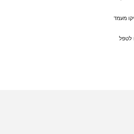
קו מעמד
ו לטפל