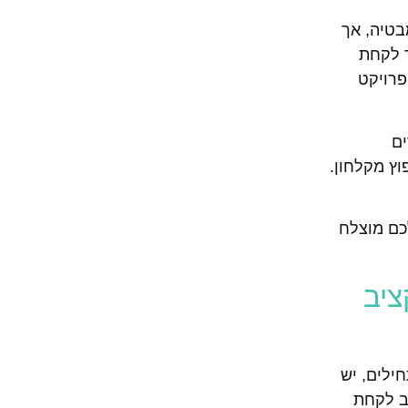
בטיה, אך
ך לקחת
פרויקט
ים
ץ מקלחון.
לכם מוצלח
יב
ילים, יש
וב לקחת