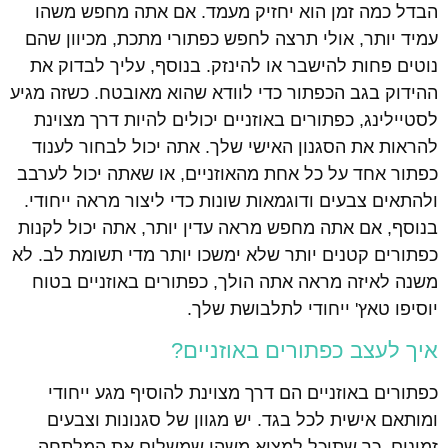
הבדל כמה זמן הוא יחזיק מעמד. אם אתה מחפש משהו
עמיד יותר, אולי תרצה לחפש כפתורי מתכת, מכיוון שהם
נוטים פחות להישבר או להינזק. בנוסף, עליך לבדוק את
ההידוק בגב הכפתור כדי לוודא שהוא מאובטח. כשזה מגיע
לסטיילינג, כפתורים באוזניים יכולים להיות דרך מצוינת
להראות את הסגנון האישי שלך. אתה יכול לבחור לענוד
כפתור אחד על כל אחת מהאוזניים, או שאתה יכול לערבב
ולהתאים צבעים ודוגמאות שונות כדי ליצור מראה ייחודי.
בנוסף, אם אתה מחפש מראה עדין יותר, אתה יכול לקנות
כפתורים קטנים יותר שלא ימשכו יותר מדי תשומת לב. לא
משנה לאיזה מראה אתה הולך, כפתורים באוזניים בטוח
יוסיפו טאץ' ייחודי לתלבושת שלך.
איך לעצב כפתורים באוזניים?
כפתורים באוזניים הם דרך מצוינת להוסיף מגע ייחודי
ומותאם אישית לכל בגד. יש מגוון של סגנונות וצבעים
זמינים, כך שתוכל למצוא משהו שמשלים את המלתחה