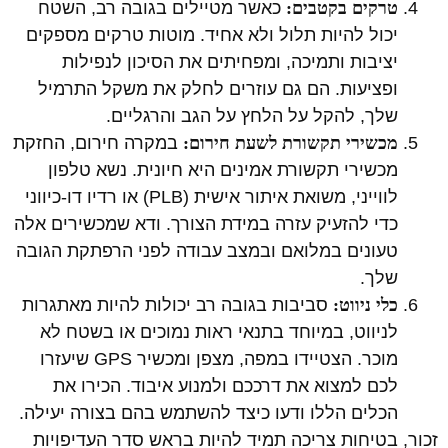
טרקים בקטבים:
כאשר מטיילים בגובה רב, השטח
יכול להיות תלול ולא אחיד. מוטות טרקים מספקים
יציבות ותמיכה, ומפחיתים את הסיכון לנפילות
ופציעות. הם גם עוזרים לחלק את משקל התרמיל
שלך, להקל על הלחץ על הגב והרגליים.
מכשירי תקשורת לשעת חירום:
במקרה חירום, החזקת
מכשירי תקשורת אמינים היא חיונית. נשא טלפון
לווייני, משואת איתור אישית (PLB) או רדיו דו-כיווני
כדי להזעיק עזרה במידת הצורך. ודא שמכשירים אלה
טעונים במלואם ובמצב עבודה לפני הרפתקת הגובה
שלך.
כלי ניווט:
סביבות בגובה רב יכולות להיות מאתגרות
לניווט, במיוחד בתנאי ראות נמוכים או בשטח לא
מוכר. הצטיידו במפה, מצפן ומכשיר GPS שיעזרו
לכם למצוא את דרככם ולמנוע איבוד. הכירו את
הכלים הללו ודעו כיצד להשתמש בהם בצורה יעילה.
זכור, בטיחות צריכה תמיד להיות בראש סדר העדיפויות