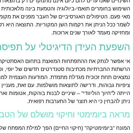
השינויים שאנו עדים להם כיום אינם מתמקדים רק בתוצאה ה
השימוש בחומרים תואמי-ביולוגיה והטמעת בינה מלאכותית ב
מאי פעם. הטיפולים האגרסיביים של העבר מפנים את מקומם
לשמר ככל הניתן את רקמות השן המקוריות. התוצאה היא רפו
ומחזיקה מעמד לאורך שנים ארוכות.
השפעת העידן הדיגיטלי על תפיס
אי אפשר לנתק את ההתפתחות המואצת בתחום האסתטיקה הד
הרשתות החברתיות מכתיבות סטנדרטים חדשים של יופי, ופגיש
נמצאים תחת זכוכית מגדלת מתמדת. המודעות העצמית למראה
ציפיות גבוהות, ודרישה לתוצאות מושלמות. עם זאת, מעני
הייתה ל"חיוך הוליוודי" – שיניים לבנות בוהקות, אטומות ו
ניתן להבחין כי היא תוצר של התערבות רפואית.
מראה ביומימטי וחיקוי מושלם של הטב