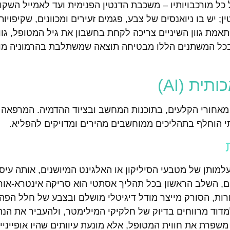
כל מורכבויותיו – משכבת הדנטין הפנימית ועד לאמייל השקו
ן; יש בו ניואנסים של צבע, פגמים זעירים ומכוונים, שקיפויו
מת גוון השיניים צריכה לקחת בחשבון את גיל המטופל, גוון
ת בכל המשתנים הללו מבטיחה תוצאה שמשתלבת בהרמוניה מ
ית (AI)
י הוחלף בתהליכים ממוחשבים מהירים ומדויקים להפליא.
למותן של מטבעי הסיליקון או האלגינט המיושנים, אותה עיס
, השלב הראשון בכל תהליך אסתטי הוא סריקה אינטרא-אור
ת, הסורק מייצר מודל דיגיטלי מושלם ובצבע של חלל הפה כ
מדוד מרווחים בדיוק של חלקיקי המילימטר, ולהעביר את הנתו
 משפרת את חווית המטופל, אלא מונעת עיוותים שהיו אופייני