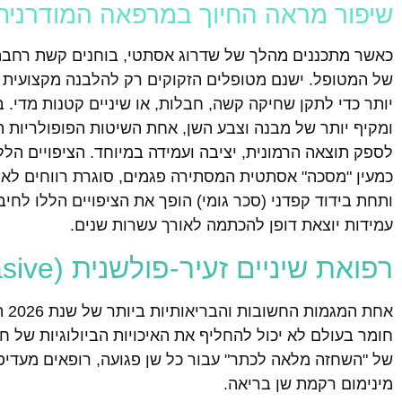
שיפור מראה החיוך במרפאה המודרנית
כאשר מתכננים מהלך של שדרוג אסתטי, בוחנים קשת רחבה 
של המטופל. ישנם מטופלים הזקוקים רק להלבנה מקצועית ו
יותר כדי לתקן שחיקה קשה, חבלות, או שיניים קטנות מדי. 
ומקיף יותר של מבנה וצבע השן, אחת השיטות הפופולריות 
לספק תוצאה הרמונית, יציבה ועמידה במיוחד. הציפויים הל
כמעין "מסכה" אסתטית המסתירה פגמים, סוגרת רווחים לא 
ותחת בידוד קפדני (סכר גומי) הופך את הציפויים הללו לחי
עמידות יוצאת דופן להכתמה לאורך עשרות שנים.
רפואת שיניים זעיר-פולשנית (Minimally Invasive)
אח
חומר בעולם לא יכול להחליף את האיכויות הביולוגיות של ח
של "השחזה מלאה לכתר" עבור כל שן פגועה, רופאים מעדיפ
מינימום רקמת שן בריאה.