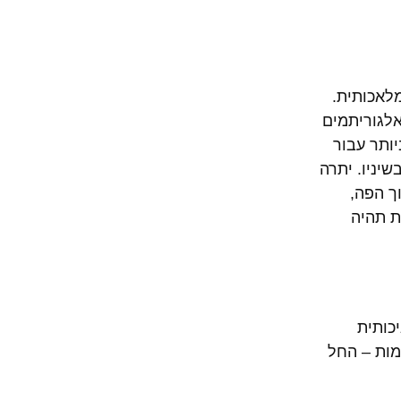
לאכותית.
פל. אלגוריתמים
יותר עבור
יניו. יתרה
ך הפה,
ת תהיה
כותית
ות – החל