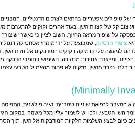
של טיפולים אפשריים בהתאם לצרכים הדנטליים, המבניים 
עיצוב קל של קצוות השן, בעוד אחרים זקוקים להתערבות מ
בפסקה על שיפור מראה החיוך, חשוב לציין כי כאשר יש צורך ב
היא
ציפויי חרסינה
, שמבוצעת על ידי מומחי אסתטיקה דנטלי
לו הם למעשה עלי קרמיקה דקיקים המודבקים אל חזית השן, 
רצויים, ומייצרת אחידות מרהיבה. השימוש בחומרי הדבקה מ
בור בלתי נפרד מהשן, חזקים לא פחות מהאמייל הטבעי עצמו, 
ת המגמות החשובות והבריאותיות ביותר של שנת 2026 היא המעבר לרפואת שיניים שמרנית וזעיר-פולשנית. 
ומר השן הטבעי, ולכן יש לשמור עליו מכל משמר. במקום הגי
ים כיום לבצע השלמות חלקיות המודבקות אל השן, תוך הסר