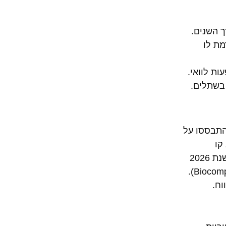
 השנים.
מת לו
ות לוואי.
 בשתלים.
התבססו על
 קו
החניכיים), היו עלולות לעורר תגובות אלרגיות, דלקות חניכיים כרוניות, ולעתים אפילו פליטת יונים מתכתיים לחלל הפה. שנת 2026
מסמנת התבססות מוחלטת על רפואת שיניים נטולת מתכות (Metal-Free), המשתמשת בחומרים תואמי-ביולוגיה (Biocompatible).
וח.