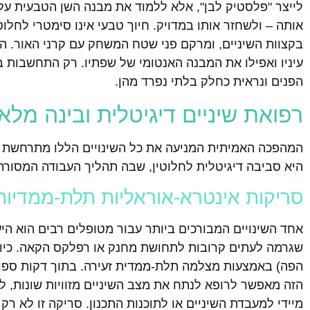
לייצר "פלסטיק לבן", אלא ללמוד את מבנה השן הטבעית על 
אותה – ולשחזר אותו במדויק. חיוך טבעי אינו סימטרי לחלוטי
בקצוות השיניים, ומרקם פני שטח המשחק עם קרני האור. התא
עיניו ואפילו את המבנה האנטומי של שפתיו. רק התחשבו
הפנים ונראית כחלק בלתי נפרד מהן.
רפואת שיניים דיגיטלית ובינה מלאכות
היא סביבה דיגיטלית לחלוטין, שבה תהליך העבודה המסורת
סריקות אינטרא-אוראליות תלת-ממדיות
אחד השינויים המבורכים ביותר עבור מטופלים רבים הוא היע
שגרמה לעתים קרובות לתחושת מחנק או רפלקס הקאה. כיום
הפה) באמצעות מצלמה תלת-ממדית זעירה. בתוך דקות ספורו
הזה מאפשר לרופא לנתח את מצב השיניים מזוויות שונות, ל
מיידי למעבדת השיניים או לתוכנות התכנון. סריקה זו לא רק