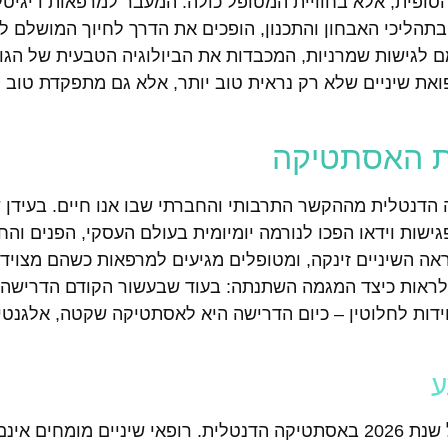
סופית, אלא בחוויית המטופל כולה. המעבר למרפאות דיגיטלי
תהליכי האבחון והתכנון, הופכים את הדרך לחיוך המושלם ל
 לגישות שמרניות, המכבדות את הביולוגיה הטבעית של הגו
את שיניים שלא רק נראית טוב יותר, אלא גם מתפקדת טוב י
ת האסתטיקה
נטלית מההקשר התרבותי והחברתי שבו אנו חיים. בעידן 
ות וידאו הפכו לנורמה יומיומית בעולם העסקי, הפנים והחי
 השיניים זינקה, ומטופלים מגיעים למרפאות כשהם מצוידי
ין לראות כיצד המגמה השתנתה: בעוד שבעשור הקודם הדרישה
אחידות לחלוטין – כיום הדרישה היא לאסתטיקה שקטה, אלגנטי
ע
המונח "ביומימטיקה" (חיקוי החיים) הפך למילת המפתח של שנת 2026 באסתטיקה הדנטלית. רופאי שיניים