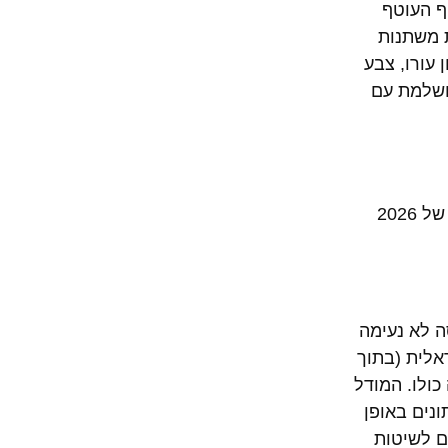
ף העוטף
ת משתנות
 עורו, צבע
ושלמת עם
המהפכה האמיתית המניעה את כל השינויים הללו מתרחשת מאחורי הקלעים, בתוכנות המחשב ובציוד ההדמיה. המרפאה של 2026
ה לא נעימה
אלית (בתוך
ולו. המודל
נים באופן
ים לשיטות