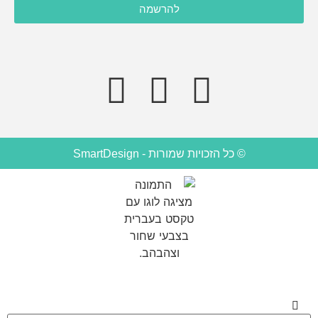
אני מסכימ/ה לקבל תוכן, דברי פרסומות או עדכונים מהחברה או
להרשמה
מצדדים שלישיים לדוא"ל, מסרונים או טלפון.
© כל הזכויות שמורות - SmartDesign